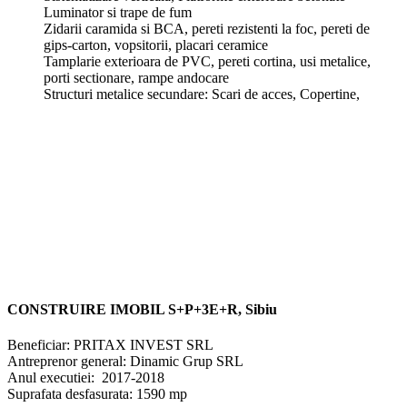
Luminator si trape de fum
Zidarii caramida si BCA, pereti rezistenti la foc, pereti de
gips-carton, vopsitorii, placari ceramice
Tamplarie exterioara de PVC, pereti cortina, usi metalice,
porti sectionare, rampe andocare
Structuri metalice secundare: Scari de acces, Copertine,
CONSTRUIRE IMOBIL S+P+3E+R, Sibiu
Beneficiar: PRITAX INVEST SRL
Antreprenor general: Dinamic Grup SRL
Anul executiei: 2017-2018
Suprafata desfasurata: 1590 mp