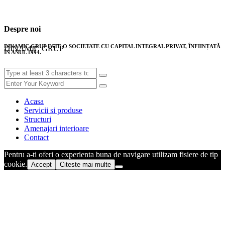
Despre noi
DINAMIC GRUP ESTE O SOCIETATE CU CAPITAL INTEGRAL PRIVAT, ÎNFIINȚATĂ
DINAMIC GRUP
ÎN ANUL 1994.
Acasa
Servicii si produse
Structuri
Amenajari interioare
Contact
Pentru a-ti oferi o experienta buna de navigare utilizam fisiere de tip
cookie.
Accept
Citeste mai multe