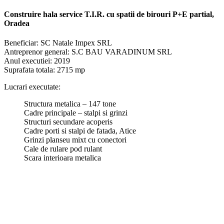
Construire
hala
service T.I.R. cu
spatii
de
birouri
P+E partial
,
Oradea
Beneficiar: SC Natale Impex SRL
Antreprenor general: S.C BAU VARADINUM SRL
Anul executiei: 2019
Suprafata totala: 2715 mp
Lucrari executate:
Structura metalica – 147 tone
Cadre principale – stalpi si grinzi
Structuri secundare acoperis
Cadre porti si stalpi de fatada, Atice
Grinzi planseu mixt cu conectori
Cale de rulare pod rulant
Scara interioara metalica