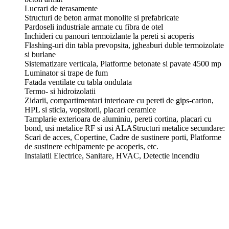
Lucrari de terasamente
Structuri de beton armat monolite si prefabricate
Pardoseli industriale armate cu fibra de otel
Inchideri cu panouri termoizlante la pereti si acoperis
Flashing-uri din tabla prevopsita, jgheaburi duble termoizolate
si burlane
Sistematizare verticala, Platforme betonate si pavate 4500 mp
Luminator si trape de fum
Fatada ventilate cu tabla ondulata
Termo- si hidroizolatii
Zidarii, compartimentari interioare cu pereti de gips-carton,
HPL si sticla, vopsitorii, placari ceramice
Tamplarie exterioara de aluminiu, pereti cortina, placari cu
bond, usi metalice RF si usi ALAStructuri metalice secundare:
Scari de acces, Copertine, Cadre de sustinere porti, Platforme
de sustinere echipamente pe acoperis, etc.
Instalatii Electrice, Sanitare, HVAC, Detectie incendiu