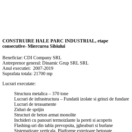
CONSTRUIRE HALE
PARC
INDUSTRIAL
,
etape
consecutive-
Miercurea
Sibiu
lui
Beneficiar: CDI Company SRL
Antreprenor general: Dinamic Grup SRL SRL
Anul executiei: 2007-2019
Suprafata totala: 21700 mp
Lucrari executate:
Structura metalica – 370 tone
Lucrari de infrastructura – Fundatii izolate si grinzi de fundare
Lucrari de terasamente
Ziduri de sprijin
Structuri de beton armat monolite
Inchideri cu panouri termoizlante la pereti si acoperis
Flashing-uri din tabla prevopsita, jgheaburi si burlane
Sistematizare verticala, Platforme exterioare betonate