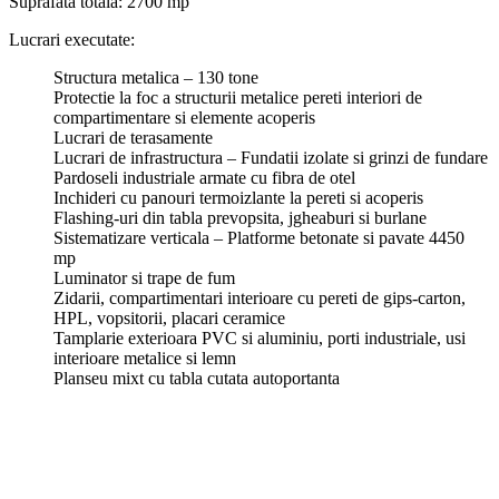
Suprafata totala: 2700 mp
Lucrari executate:
Structura metalica – 130 tone
Protectie la foc a structurii metalice pereti interiori de
compartimentare si elemente acoperis
Lucrari de terasamente
Lucrari de infrastructura – Fundatii izolate si grinzi de fundare
Pardoseli industriale armate cu fibra de otel
Inchideri cu panouri termoizlante la pereti si acoperis
Flashing-uri din tabla prevopsita, jgheaburi si burlane
Sistematizare verticala – Platforme betonate si pavate 4450
mp
Luminator si trape de fum
Zidarii, compartimentari interioare cu pereti de gips-carton,
HPL, vopsitorii, placari ceramice
Tamplarie exterioara PVC si aluminiu, porti industriale, usi
interioare metalice si lemn
Planseu mixt cu tabla cutata autoportanta