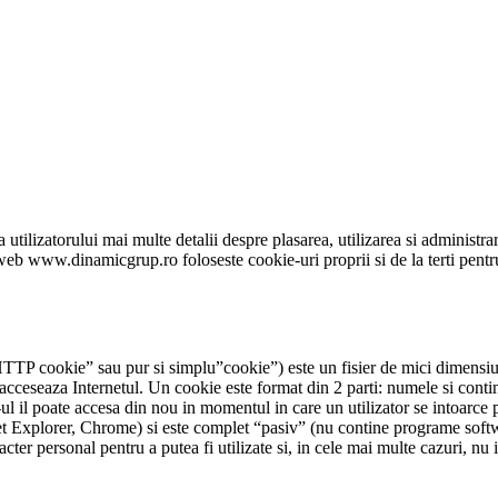
 utilizatorului mai multe detalii despre plasarea, utilizarea si administr
 web www.dinamicgrup.ro foloseste cookie-uri proprii si de la terti pentr
P cookie” sau pur si simplu”cookie”) este un fisier de mici dimensiuni,
 acceseaza Internetul. Un cookie este format din 2 parti: numele si conti
ul il poate accesa din nou in momentul in care un utilizator se intoarce 
et Explorer, Chrome) si este complet “pasiv” (nu contine programe softw
acter personal pentru a putea fi utilizate si, in cele mai multe cazuri, nu i