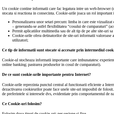
Un cookie contine informatii care fac legatura intre un web-browser (
stocata si reactiona in consecinta. Cookie-urile joaca un rol important in 
Personalizarea unor setari precum: limba in care este vizualizat 
– generandu-se astfel flexibilitatea “cosului de cumparaturi” (ac
Permit aplicatiilor multimedia sau de alt tip de pe alte site-uri s
Cookie-urile ofera detinatorilor de site-uri informatii valoroase as
utilizatori;
Ce tip de informatii sunt stocate si accesate prin intermediul cook
Cookie-ul stocheaza informatii importante care imbunatatesc experienta 
online banking; pastrarea produselor in cosul de cumparaturi).
De ce sunt cookie-urile importante pentru Internet?
Cookie-urile reprezinta punctul central al functionarii eficiente a Inter
dezactivarea cookieurilor poate face unele site-uri imposibil de folosi
de preferintele si interesele dvs, evidentiate prin comportamentul de n
Ce Cookie-uri folosim?
Folosim doua tipuri de cookie-uri: per sesiune si fixe.