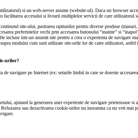
utilizatorul) si un web-server anume (website-ul). Daca un browser acces
facilitarea accesului si livrarii multiplelor servicii de care utilizatorul 
continutul site-ului, pastrarea optiunilor pentru diverse produse (masuri,
cesarea preferintelor vechi prin accesarea butonului “inainte” si “inapoi”
a fie incluse intr-un anumit site pentru a crea o experienta de navigare ma
upra modului cum sunt utilizate site-urile lor de catre utilizatori, astfel 
ie-urilor?
de navigare pe Internet (ex: setarile limbii in care se doreste accesarea
netului, ajutand la generarea unei experiente de navigare prietenoase si ad
t. Refuzarea sau dezactivarea cookie-urilor nu inseamna ca nu veti mai pr
avigare.