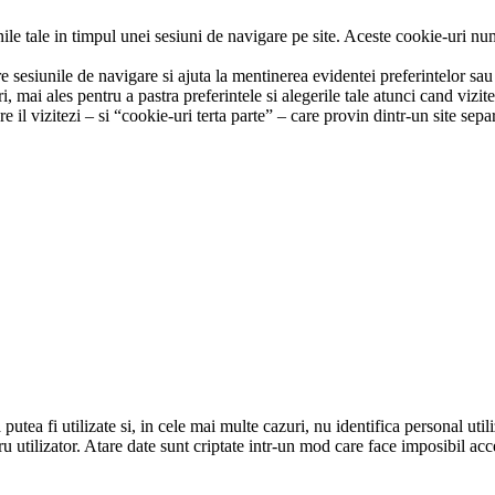
ile tale in timpul unei sesiuni de navigare pe site. Aceste cookie-uri num
siunile de navigare si ajuta la mentinerea evidentei preferintelor sau a a
, mai ales pentru a pastra preferintele si alegerile tale atunci cand vizit
e il vizitezi – si “cookie-uri terta parte” – care provin dintr-un site separa
putea fi utilizate si, in cele mai multe cazuri, nu identifica personal util
tru utilizator. Atare date sunt criptate intr-un mod care face imposibil ac