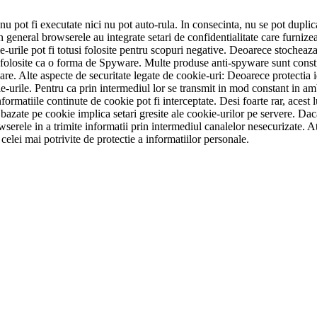
u pot fi executate nici nu pot auto-rula. In consecinta, nu se pot duplica
n general browserele au integrate setari de confidentialitate care furnizea
-urile pot fi totusi folosite pentru scopuri negative. Deoarece stocheaza i
 fi folosite ca o forma de Spyware. Multe produse anti-spyware sunt cons
re. Alte aspecte de securitate legate de cookie-uri: Deoarece protectia ide
ie-urile. Pentru ca prin intermediul lor se transmit in mod constant in a
nformatiile continute de cookie pot fi interceptate. Desi foarte rar, aces
i bazate pe cookie implica setari gresite ale cookie-urilor pe servere. D
owserele in a trimite informatii prin intermediul canalelor nesecurizate. A
 celei mai potrivite de protectie a informatiilor personale.