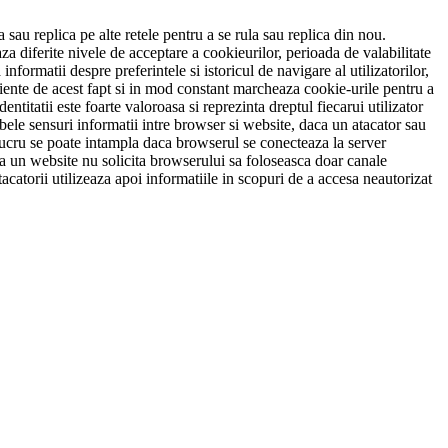
 sau replica pe alte retele pentru a se rula sau replica din nou.
za diferite nivele de acceptare a cookieurilor, perioada de valabilitate
nformatii despre preferintele si istoricul de navigare al utilizatorilor,
tiente de acest fapt si in mod constant marcheaza cookie-urile pentru a
ntitatii este foarte valoroasa si reprezinta dreptul fiecarui utilizator
mbele sensuri informatii intre browser si website, daca un atacator sau
t lucru se poate intampla daca browserul se conecteaza la server
aca un website nu solicita browserului sa foloseasca doar canale
tacatorii utilizeaza apoi informatiile in scopuri de a accesa neautorizat