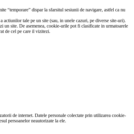
ite “temporare” dispar la sfarsitul sesiunii de navigare, astfel ca nu
ctiunilor tale pe un site (sau, in unele cazuri, pe diverse site-uri).
ezi un site. De asemenea, cookie-urile pot fi clasificate in urmatoarele
t de cel pe care il vizitezi.
izatorii de internet. Datele personale colectate prin utilizarea cookie-
cesul persoanelor neautorizate la ele.