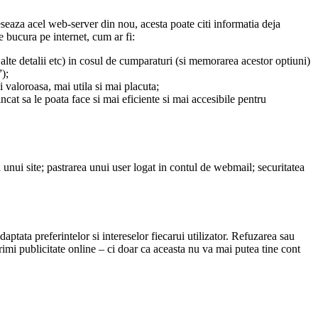
eaza acel web-server din nou, acesta poate citi informatia deja
se bucura pe internet, cum ar fi:
 alte detalii etc) in cosul de cumparaturi (si memorarea acestor optiuni)
);
i valoroasa, mai utila si mai placuta;
incat sa le poata face si mai eficiente si mai accesibile pentru
 unui site; pastrarea unui user logat in contul de webmail; securitatea
aptata preferintelor si intereselor fiecarui utilizator. Refuzarea sau
imi publicitate online – ci doar ca aceasta nu va mai putea tine cont