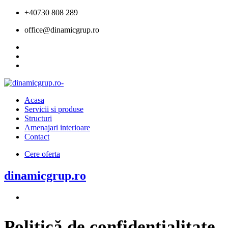
+40730 808 289
office@dinamicgrup.ro
Acasa
Servicii si produse
Structuri
Amenajari interioare
Contact
Cere oferta
dinamicgrup.ro
Politică de confidențialitate