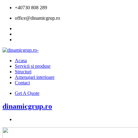
+40730 808 289
office@dinamicgrup.ro
Acasa
Servicii si produse
Structuri
Amenajari interioare
Contact
Get A Quote
dinamicgrup.ro