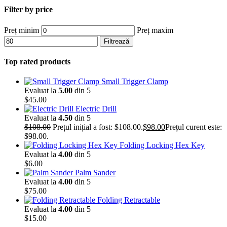
Filter by price
Preț minim
Preț maxim
Filtrează
Top rated products
Small Trigger Clamp
Evaluat la
5.00
din 5
$
45.00
Electric Drill
Evaluat la
4.50
din 5
$
108.00
Prețul inițial a fost: $108.00.
$
98.00
Prețul curent este:
$98.00.
Folding Locking Hex Key
Evaluat la
4.00
din 5
$
6.00
Palm Sander
Evaluat la
4.00
din 5
$
75.00
Folding Retractable
Evaluat la
4.00
din 5
$
15.00