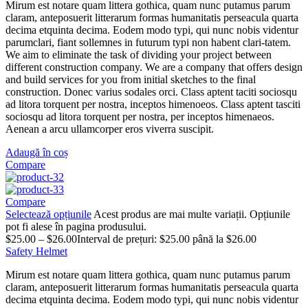
Mirum est notare quam littera gothica, quam nunc putamus parum
claram, anteposuerit litterarum formas humanitatis perseacula quarta
decima etquinta decima. Eodem modo typi, qui nunc nobis videntur
parumclari, fiant sollemnes in futurum typi non habent clari-tatem.
We aim to eliminate the task of dividing your project between
different construction company. We are a company that offers design
and build services for you from initial sketches to the final
construction. Donec varius sodales orci. Class aptent taciti sociosqu
ad litora torquent per nostra, inceptos himenoeos. Class aptent tasciti
sociosqu ad litora torquent per nostra, per inceptos himenaeos.
Aenean a arcu ullamcorper eros viverra suscipit.
Adaugă în coș
Compare
Compare
Selectează opțiunile
Acest produs are mai multe variații. Opțiunile
pot fi alese în pagina produsului.
$
25.00
–
$
26.00
Interval de prețuri: $25.00 până la $26.00
Safety Helmet
Mirum est notare quam littera gothica, quam nunc putamus parum
claram, anteposuerit litterarum formas humanitatis perseacula quarta
decima etquinta decima. Eodem modo typi, qui nunc nobis videntur