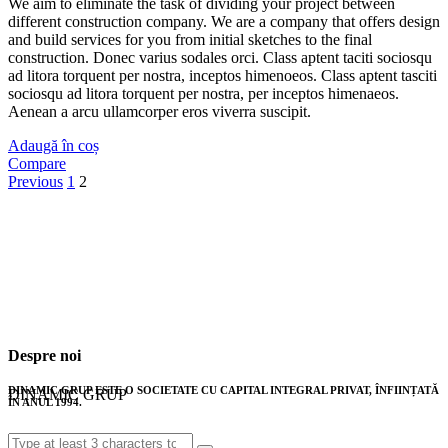
We aim to eliminate the task of dividing your project between
different construction company. We are a company that offers design
and build services for you from initial sketches to the final
construction. Donec varius sodales orci. Class aptent taciti sociosqu
ad litora torquent per nostra, inceptos himenoeos. Class aptent tasciti
sociosqu ad litora torquent per nostra, per inceptos himenaeos.
Aenean a arcu ullamcorper eros viverra suscipit.
Adaugă în coș
Compare
Previous
1
2
Despre noi
DINAMIC GRUP ESTE O SOCIETATE CU CAPITAL INTEGRAL PRIVAT, ÎNFIINȚATĂ
DINAMIC GRUP
ÎN ANUL 1994.