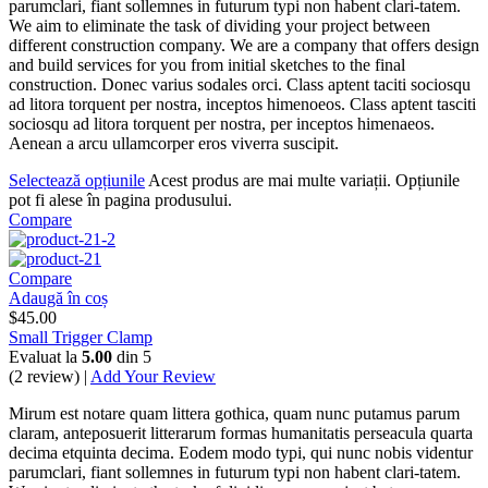
parumclari, fiant sollemnes in futurum typi non habent clari-tatem.
We aim to eliminate the task of dividing your project between
different construction company. We are a company that offers design
and build services for you from initial sketches to the final
construction. Donec varius sodales orci. Class aptent taciti sociosqu
ad litora torquent per nostra, inceptos himenoeos. Class aptent tasciti
sociosqu ad litora torquent per nostra, per inceptos himenaeos.
Aenean a arcu ullamcorper eros viverra suscipit.
Selectează opțiunile
Acest produs are mai multe variații. Opțiunile
pot fi alese în pagina produsului.
Compare
Compare
Adaugă în coș
$
45.00
Small Trigger Clamp
Evaluat la
5.00
din 5
(2 review) |
Add Your Review
Mirum est notare quam littera gothica, quam nunc putamus parum
claram, anteposuerit litterarum formas humanitatis perseacula quarta
decima etquinta decima. Eodem modo typi, qui nunc nobis videntur
parumclari, fiant sollemnes in futurum typi non habent clari-tatem.