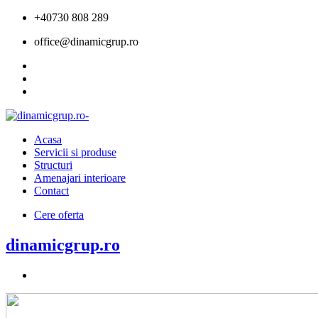
+40730 808 289
office@dinamicgrup.ro
Acasa
Servicii si produse
Structuri
Amenajari interioare
Contact
Cere oferta
dinamicgrup.ro